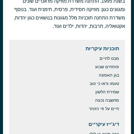
בשנת 1995. התחנה משדרת מוזיקה מז'אנרים שונים
תהילתך ברבים
ומגוונים כגון: מוזיקה חסידית, פרסית, תימנית ועוד. בנוסף
לפני שעה
Ishay Ribo
משדרת התחנה תוכניות מלל מגוונות בנושאים כגון יהדות,
אקטואליה, תרבות, יהדות, ילדים ועוד.
תוכניות עיקריות
מבט לחיים
פותחים שבוע
בגן האמונה
טעמו וראו כי טוב
שמירת הלשון
מחשבה נכונה
חיים על פי הזוהר
דיג'ייז עיקריים