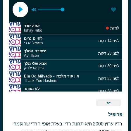
אתה זוכר
לחיות
Ishay Ribo
לחיים נרים
לפני 14 דקות
שמואל הררי
ישתבח המלך
לפני 23 דקות
Avi Ilson
אבא שלי מלך
לפני 30 דקות
שרון אבילחק
Ein Od Milvado - אין עוד מלבדו
לפני 33 דקות
Thank You Hashem
לא מוותר
לפני 38 דקות
דוד חפצדי
הולך איתי
לפני 41 דקות
דת
יקיר יהודה יאיר
מחרוזת ניגוני שמחה מתוך מופע צמאה
פרופיל
לפני 58 דקות
צמאה
רדיו ערוץ 2000 היא תחנת רדיו בעלת אופי חרדי שהוקמה
שבוע טוב
לפני שעה
איציק וינגרטן