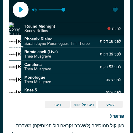
'Round Midnight
לחיות
Sonny Rollins
Phoenix Rising
לפני 18 דקות
Sarah-Jayne Porsmoguer, Tim Thorpe
Rorate coeli (Live)
לפני 39 דקות
Thea Musgrave
Cantilena
לפני 53 דקות
Thea Musgrave
Monologue
לפני שעה
Thea Musgrave
Knee 5
לפני שעה
Philip Glass
Orchestral Suite No. 2 in a Minor, BWV 1067: VI. Menuet
לפני שעה
קלאסי
דיבור על יהדות
דיבור
Johann Sebastian Bach
Troisième valse brillante, Op. 80
פרופיל
לפני שעה
Cécile Chaminade
כאן קול המוסיקה (לשעבר נקראה קול המוסיקה) משדרת
Mots d'amour
לפני שעה
Cécile Chaminade