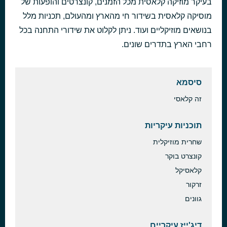
בעיקר מוזיקה קלאסית מכל הזמנים, קונצרטים והופעות של
Villanelle
מוסיקה קלאסית בשידור חי מהארץ ומהעולם, תכניות מלל
לפני שעה
Cécile Chaminade
בנושאים מוזיקליים ועוד. ניתן לקלוט את שידורי התחנה בכל
רחבי הארץ בתדרים שונים.
סיסמא
זה קלאסי
תוכניות עיקריות
שחרית מוזיקלית
קונצרט בוקר
קלאסיקל
זרקור
גוונים
דיג'ייז עיקריים