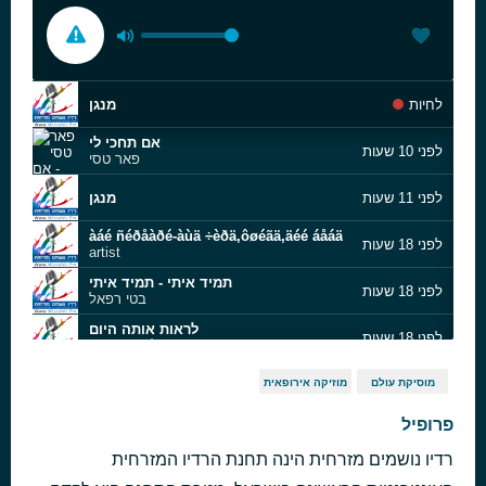
לחיות
מנגן
אם תחכי לי
לפני 10 שעות
פאר טסי
לפני 11 שעות
מנגן
àáé ñéðåàðé-àùä ÷èðä,ôøéãä,äéé áåáä
לפני 18 שעות
artist
תמיד איתי - תמיד איתי
לפני 18 שעות
בטי רפאל
לראות אותה היום
לפני 18 שעות
ליאור נרקיס
îìëú äìááåú
לפני 18 שעות
מוסיקת עולם
מוזיקה אירופאית
àñàìä
חשמל באויר
פרופיל
לפני 18 שעות
ליאור פרחי
רדיו נושמים מזרחית הינה תחנת הרדיו המזרחית
מלך אמיתי
לפני 18 שעות
03