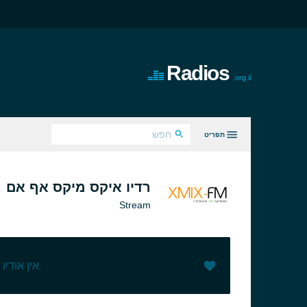
Radios
.org.il
תפריט
כל הז'אנרים
רדיו איקס מיקס אף אם
Stream
אין אודיו
)
0
(
)
0
אהבתי (