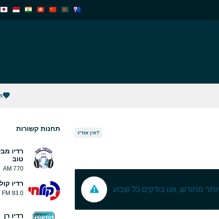
מ
תחנות קשורות
אין אודיו?
רדיו מב
טוב
770 AM
רדיו קול
 יותר מחודש, אנו בודקים כל שבוע
93.0 FM
רדיו רן