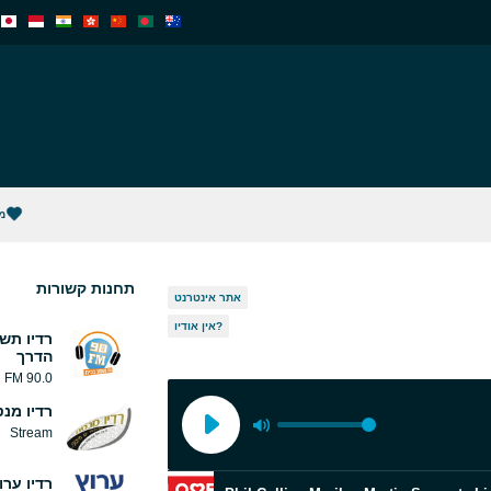
מ
תחנות קשורות
אתר אינטרנט
אין אודיו?
רדיו תש
הדרך
90.0 FM
רדיו מנ
Stream
רדיו ערוץ 00