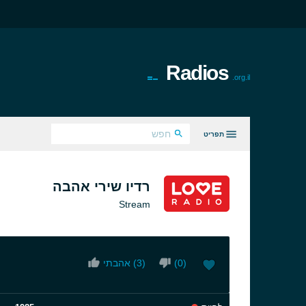
Radios
.org.il
תפריט
כל הז'אנרים
רדיו שירי אהבה
Stream
)
0
(
)
3
אהבתי (