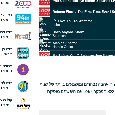
Phil Collins Marilyn Martin Separate L
102.6 FM
Roberta Flack / The First Time Ever I 
גלי ישר
94.0 FM
I´d Love You To Want Me
Lobo
Does Anyone Know
רדיו דרו
Scorpions
96.0 FM
Alas de libertad
Natalia Oreiro
רדיו רן
Stream
Me Before You X Ambassadors Unstea
No Ordinary Love
פרוויה ר
Sade
89.1 FM
Human Doctor and Rose Wait for Me
רדיו לב 
שירי אהבה נבחרים ומושמעים ביותר של שנות
Sunshine Reggae
91.0 FM
Laid Back
ה-80-90, כל המיטב של הזמרים והלהקות הכי טובות ללא הפסקה 24/7. אם חיפשתם מוסיקה
קול רגע
Karyn White Not Your Superwoman
96.0 FM