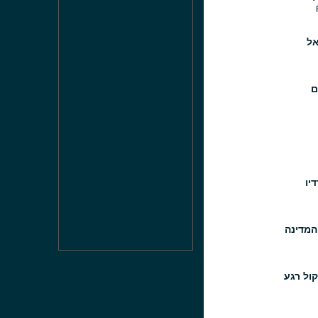
אל
ם
דיו
המדינה
קול רגע