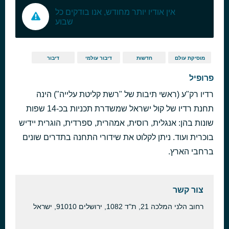
אין אודיו יותר מחודש, אנו בודקים כל
שבוע
מוסיקת עולם
חדשות
דיבור עולמי
דיבור
פרופיל
רדיו רק"ע (ראשי תיבות של "רשת קליטת עלייה") הינה
תחנת רדיו של קול ישראל שמשדרת תכניות בכ-14 שפות
שונות בהן: אנגלית, רוסית, אמהרית, ספרדית, הוגרית יידיש
בוכרית ועוד. ניתן לקלוט את שידורי התחנה בתדרים שונים
ברחבי הארץ.
צור קשר
רחוב הלני המלכה 21, ת"ד 1082, ירושלים 91010, ישראל