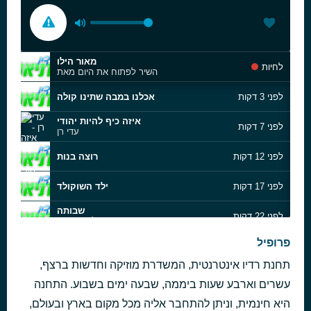
מאור הילו
לחיות
השיר לפתוח את היום מאת
לפני 3 דקות
אכלנו במבה שתינו קולה
איזה כיף להיות יהודי
לפני 7 דקות
עדי רן
לפני 12 דקות
רוצה בנות
לפני 17 דקות
ילד השוקולד
שבותה
לפני 22 דקות
ליאור סורין
פרופיל
לפני 27 דקות
רוצה מצוות
תחנת רדיו אינטרנטית, המשדרת מוזיקה וחדשות ברצף,
לפני 32 דקות
אכלנו במבה שתינו קולה
עשרים וארבע שעות ביממה, שבעה ימים בשבוע. התחנה
שיר הירקות
היא חינמית, וניתן להתחבר אליה מכל מקום בארץ ובעולם,
לפני 39 דקות
החציל עולה באש