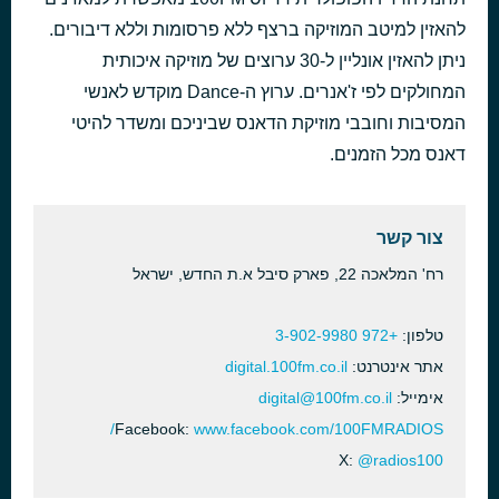
Wildfire
לפני 34 דקות
Simon Phillips
להאזין למיטב המוזיקה ברצף ללא פרסומות וללא דיבורים.
Playbox (Alex Virgo Remix)
ניתן להאזין אונליין ל-30 ערוצים של מוזיקה איכותית
לפני 52 דקות
Purple Disco Machine feat. Moss Kena & The Knocks
המחולקים לפי ז'אנרים. ערוץ ה-Dance מוקדש לאנשי
המסיבות וחובבי מוזיקת הדאנס שביניכם ומשדר להיטי
דאנס מכל הזמנים.
צור קשר
רח' המלאכה 22, פארק סיבל א.ת החדש‎, ישראל
טלפון:
+972 3-902-9980
אתר אינטרנט:
digital.100fm.co.il
אימייל:
digital@100fm.co.il
Facebook:
www.facebook.com/100FMRADIOS/
X:
@radios100