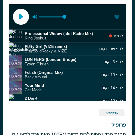
Professional Widow (Idol Radio Mix)
לחיות
King Joshua
Party Girl (VIZE remix)
לפני שתי דקות
StaySolidRocky & VIZE
LDN FERG (London Bridge)
לפני 6 דקות
Tyson O'brien
Fetish (Original Mix)
לפני 10 דקות
Back Around
Your Mind
לפני 14 דקות
Cat Mode
2 Die 4
לפני 19 דקות
Tove Lo
The Girl Is Mine
לפני 24 דקות
אלקטרוני
99 Souls ft. Destiny’s Child & Brandy
Make Me Feel (KC Lights remix)
פרופיל
לפני 27 דקות
Janelle Monáe feat. Esperanza Spalding
תחנת הרדיו הפופולרית רדיוס 100FM מאפשרת למאזינים