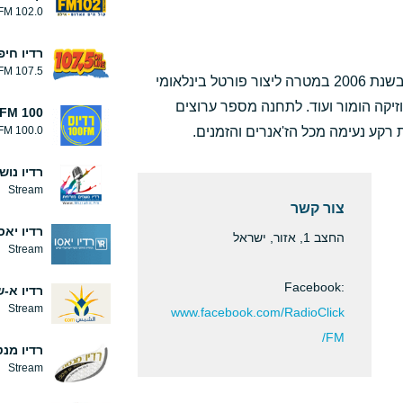
102.0 FM
רדיו חיפ
107.5 FM
רדיו ClickFM הינה תחנת רדיו אינטרנטית שהוקמה בשנת 2006 במטרה ליצור פורטל בינלאומי
מוזיקה הומור ועוד. לתחנה מספר ערוצים
FM 100 רדיוס
100.0 FM
רדיו נו
Stream
צור קשר
רדיו יאס
החצב 1, אזור, ישראל
Stream
Facebook:
רדיו א-
Stream
www.facebook.com/RadioClick
FM/
רדיו מנ
Stream