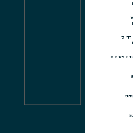
ה
שמים מזרחית
ו
שמס
טה