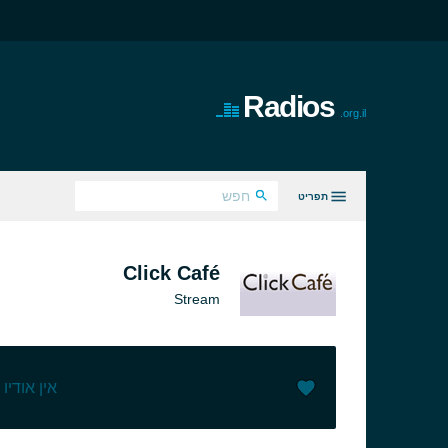
Radios
.org.il
תפריט
כל הז'אנרים
Click Café
Stream
אין אודיו
)
0
(
)
0
אהבתי (