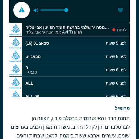
פרשת השבוע :'ראה' בנוסח ירושלמי בהגשת הזמר הפייטן אבי צליח
לחיות
אמן הבוזוקי אבי צליח Avi Tsaliah
לפני 5 שעות
סבאג 01 (16)
לפני 5 שעות
סבאג יט
ה
לפני 6 שעות
סבאג י
לפני 6 שעות
ALL
לפני 6 שעות
ALL (9)
שלמה אשר - חמישה קולות
פרופיל
לפני 7 שעות
שלמה אשר
תחנת הרדיו האינטרנטית ברסלב פוריו, הפונה הן
לפני 7 שעות
midd
לברסלברים והן לקהל הרחב, משדרת מגוון תכנים בערוצים
שונים, עשרים וארבע שעות ביממה, למעט שבתות וחגים.
לפני 7 שעות
סבאג כב