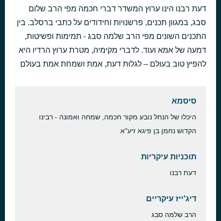
דעת רבנו הינו ערוץ המשדר דברי חכמה מפי הרב שלום
שיעור קצר
לפני 7 שעות
180 עד כסא הכבוד
סבג, במגוון תכנים, פרשנויות וחידודים על כתבי ברסלב. בין
התכנים השונים מפי הרב שלמה סבג - תמימות ופשיטות,
דמעה של אמא ועוד. לדברי מקימיה, מטרת ערוץ הרדיו היא
להפיץ טוב בעולם – לגלות דעת, אמת ושמחת אמת בעולם
סיסמא
היכלו של הנחל נובע מקור חכמה, שמחה ואמונה - רבינו
הקדוש נחמן בן פיגא זיע"א
תוכניות עיקריות
דעת רבנו
דיג'ייז עיקריים
הרב שלמה סבג