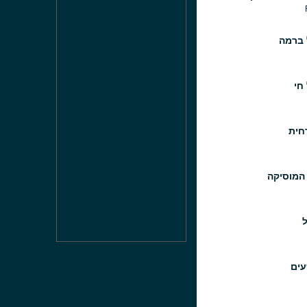
 ברמה
 חי
חית
 המוסיקה
ל
עים