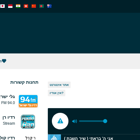
מ
תחנות קשורות
אתר אינטרנט
אין אודיו?
גלי ישר
94.0 FM
רדיו רן
Stream
רדיו קול
אני ה' בראתי ( שיר השבת )