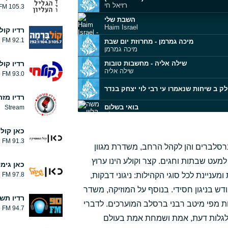
רזיאל חי
105.3 FM
השבת שלי
Haim Israel
רדיו קול
92.1 FM
מיכה גמרמן - מחרוזת יום שבת
מיכה גמרמן
שילה אליה - מחשבות טובות
רדיו קול
שילה אליה
93.0 FM
 ב שיחות שנאמרו עי רבי לוי יצחק בנדר
רדיו מזר
בואי בשלום
Stream
משה קליין
מחרוזת יודוך רעיוני
כאן קול
הפרויקט של רביבו
91.3 FM
ברסלברים והן לקהל הרחב, משדרת מגוון
ארז דורון קצר
מעט שבתות וחגים. קצר וקולע הינו ערוץ
כאן גימ
שבת בפתח • Noy Lavi Fuchs
עניינת לכל סוגי הקהילות: ניגוני דבקות,
97.8 FM
נוי לביא פוקס
ודש בניגון חסידי. בנוסף על המוזיקה, משדר
כשושנה
רדיו תש
גד אלבז
ות מפי מיטב רבני ברסלב המוערכים. לדברי
94.7 FM
– לגלות דעת, אמת ושמחת אמת בעולם