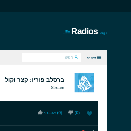
Radios
.org.il
תפריט
כל הז'אנרים
ברסלב פוריו: קצר וקול
Stream
)
0
(
)
0
אהבתי (