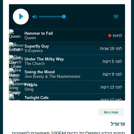
Hammer to Fall
לחיות
Queen
Superfly Guy
לפני 19 שניות
S-Express
Under The Milky Way
לפני 5 דקות
The Church
Swing the Mood
לפני 9 דקות
Jive Bunny & The Mastermixers
Fragile
לפני 13 דקות
Sting
Twilight Cafe
לפני 17 דקות
Susan Fassbender
Baby Jane
לפני 22 דקות
שנות ה-80
Rod Stewart
Temptation
פרופיל
לפני 26 דקות
Heaven 17
תחנת הרדיו הפופולרית רדיוס 100FM מאפשרת למאזינים