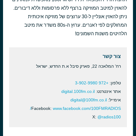
Invisible Touch
לפני 30 דקות
Genesis
להאזין למיטב המוזיקה ברצף ללא פרסומות וללא דיבורים.
Move Closer
ניתן להאזין אונליין ל-30 ערוצים של מוזיקה איכותית
לפני 35 דקות
Phyllis Nelson
המחולקים לפי ז'אנרים. ערוץ ה-80s משדר את מיטב
הלהיטים משנות השמונים!
צור קשר
רח' המלאכה 22, פארק סיבל א.ת החדש‎, ישראל
טלפון:
+972 3-902-9980
אתר אינטרנט:
digital.100fm.co.il
אימייל:
digital@100fm.co.il
Facebook:
www.facebook.com/100FMRADIOS/
X:
@radios100