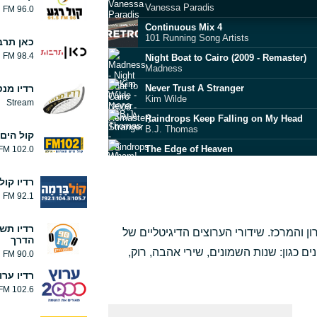
Vanessa Paradis
96.0 FM
Continuous Mix 4
101 Running Song Artists
כאן תרב
98.4 FM
Night Boat to Cairo (2009 - Remaster)
Madness
Never Trust A Stranger
רדיו מנ
Kim Wilde
Stream
Raindrops Keep Falling on My Head
B.J. Thomas
קול הים
The Edge of Heaven
102.0 FM
Wham!
Paloma Blanca - Single Version
רדיו קול
George Baker Selection
92.1 FM
Turn Off The Light - Radio Edit
Nelly Furtado
רדיו תש
 השרון והמרכז. שידורי הערוצים הדיגיטליים של
הדרך
So Far Away
Dire Straits
ם כגון: שנות השמונים, שירי אהבה, רוק,
90.0 FM
Free Your Mind
רדיו ערוץ 00
En Vogue
102.6 FM