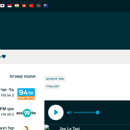
מ
תחנות קשורות
אתר אינטרנט
אין אודיו?
גלי ישר
94.0 FM
אקו FM
99.0 FM
קול רגע
Joe Le Taxi