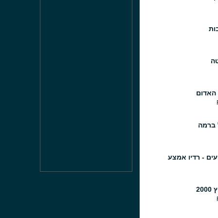
ות
טה
 האדום
 ברמה
עים - רדיו אמצע
20