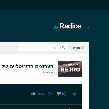
Radios
.org.il
תפריט
כל הז'אנרים
הערוצים הדיגיטליים של
Stream
)
0
(
)
3
אהבתי (